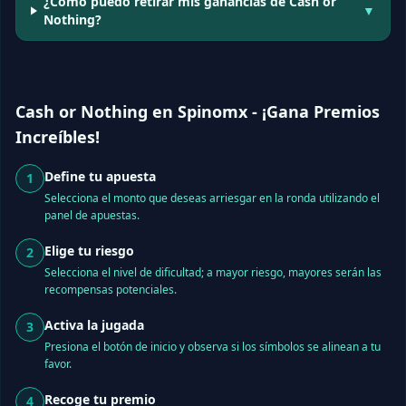
¿Cómo puedo retirar mis ganancias de Cash or
▼
Nothing?
Cash or Nothing en Spinomx - ¡Gana Premios
Increíbles!
Define tu apuesta
1
Selecciona el monto que deseas arriesgar en la ronda utilizando el
panel de apuestas.
Elige tu riesgo
2
Selecciona el nivel de dificultad; a mayor riesgo, mayores serán las
recompensas potenciales.
Activa la jugada
3
Presiona el botón de inicio y observa si los símbolos se alinean a tu
favor.
Recoge tu premio
4