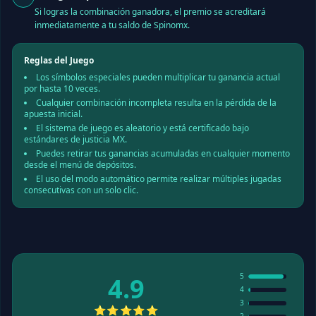
Si logras la combinación ganadora, el premio se acreditará
inmediatamente a tu saldo de Spinomx.
Reglas del Juego
Los símbolos especiales pueden multiplicar tu ganancia actual
por hasta 10 veces.
Cualquier combinación incompleta resulta en la pérdida de la
apuesta inicial.
El sistema de juego es aleatorio y está certificado bajo
estándares de justicia MX.
Puedes retirar tus ganancias acumuladas en cualquier momento
desde el menú de depósitos.
El uso del modo automático permite realizar múltiples jugadas
consecutivas con un solo clic.
5
4.9
4
3
⭐⭐⭐⭐⭐