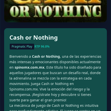
▶
Cash or Nothing
Pragmatic Play
RTP 96.8%
Bienvenido a
Cash or Nothing
, una de las experiencias
más intensas y emocionantes disponibles actualmente
en
spinomx.com.mx
. Este título ha sido diseñado para
aquellos jugadores que buscan un desafío real, donde
la adrenalina se mezcla con la estrategia en cada
movimiento. Juega Cash or Nothing en
Spinomx.com.mx. Vive la emoción del riesgo y la
recompensa. ¡Regístrate hoy y descubre si tienes
suerte para ganar el gran premio!
La mecánica de juego de Cash or Nothing es intuitiva
pero profundamente adictiva. El juego se centra en un