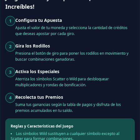
Increíbles!
Configura tu Apuesta
1
Ajusta el valor de tu moneda y selecciona la cantidad de créditos
que deseas apostar por cada giro.
Gira los Rodillos
2
Presiona el botón de giro para poner los rodillos en movimiento y
buscar combinaciones ganadoras.
Activa los Especiales
3
Aterriza los símbolos Scatter o Wild para desbloquear
multiplicadores y rondas de bonificación.
Recolecta tus Premios
4
Suma tus ganancias según la tabla de pagos y disfruta de los
premios acumulados en tu saldo.
Reglas y Características del Juego
Los símbolos Wild sustituyen a cualquier símbolo excepto al
Scatter para formar combinaciones.