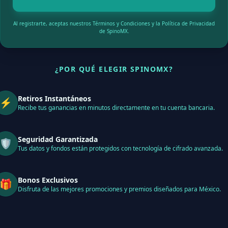
Al registrarte, aceptas nuestros Términos y Condiciones y la Política de Privacidad
de SpinoMX.
¿POR QUÉ ELEGIR SPINOMX?
Retiros Instantáneos
⚡
Recibe tus ganancias en minutos directamente en tu cuenta bancaria.
Seguridad Garantizada
🛡️
Tus datos y fondos están protegidos con tecnología de cifrado avanzada.
Bonos Exclusivos
🎁
Disfruta de las mejores promociones y premios diseñados para México.