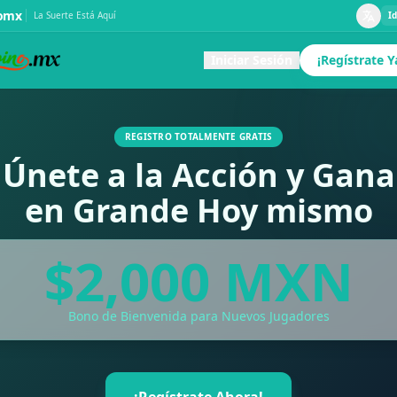
omx
La Suerte Está Aquí
I
Iniciar Sesión
¡Regístrate Y
REGISTRO TOTALMENTE GRATIS
Únete a la Acción y Gana
en Grande Hoy mismo
$2,000 MXN
Bono de Bienvenida para Nuevos Jugadores