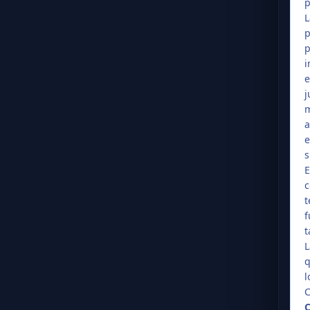
p
L
p
p
i
e
j
m
a
e
s
E
c
t
f
t
L
q
l
C
C