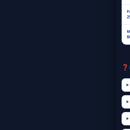
P
2
M
$
❓