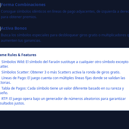
Forma Combinaciones
Consigue símbolos idénticos en líneas de pago adyacentes, de izquierda a dere
para obtener premios.
Activa Bonos
Busca los símbolos especiales para desbloquear giros gratis o multiplicadores 
aumenten tus ganancias.
ame Rules & Features
Símbolos Wild: El símbolo del Faraón sustituye a cualquier otro símbolo excepto 
atter.
Símbolos Scatter: Obtener 3 o más Scatters activa la ronda de giros gratis.
Líneas de Pago: El juego cuenta con múltiples líneas fijas donde se validan las
ctorias.
Tabla de Pagos: Cada símbolo tiene un valor diferente basado en su rareza y
seño.
RTP: El juego opera bajo un generador de números aleatorios para garantizar
sultados justos.