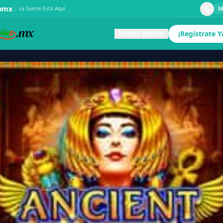
omx
La Suerte Está Aquí
I
Iniciar Sesión
¡Regístrate Y