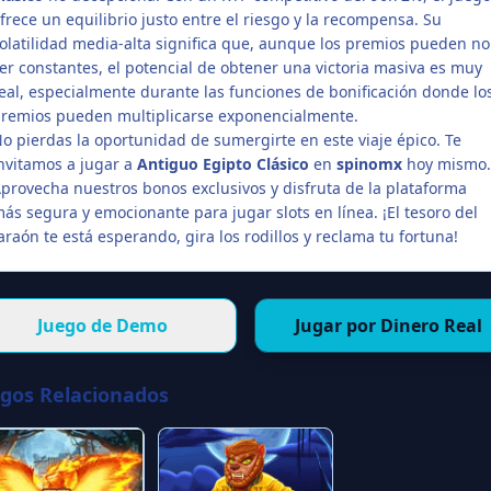
frece un equilibrio justo entre el riesgo y la recompensa. Su
olatilidad media-alta significa que, aunque los premios pueden no
er constantes, el potencial de obtener una victoria masiva es muy
eal, especialmente durante las funciones de bonificación donde lo
remios pueden multiplicarse exponencialmente.
o pierdas la oportunidad de sumergirte en este viaje épico. Te
nvitamos a jugar a
Antiguo Egipto Clásico
en
spinomx
hoy mismo.
provecha nuestros bonos exclusivos y disfruta de la plataforma
ás segura y emocionante para jugar slots en línea. ¡El tesoro del
araón te está esperando, gira los rodillos y reclama tu fortuna!
Juego de Demo
Jugar por Dinero Real
gos Relacionados