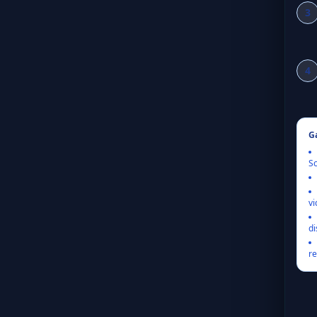
3
4
G
Sc
vi
di
re