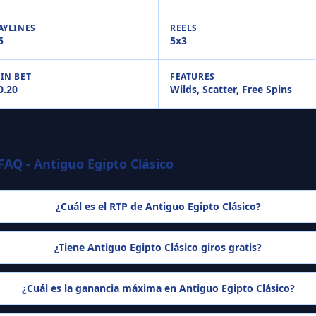
AYLINES
REELS
5
5x3
IN BET
FEATURES
0.20
Wilds, Scatter, Free Spins
FAQ - Antiguo Egipto Clásico
¿Cuál es el RTP de Antiguo Egipto Clásico?
¿Tiene Antiguo Egipto Clásico giros gratis?
¿Cuál es la ganancia máxima en Antiguo Egipto Clásico?